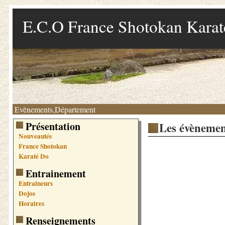
E.C.O France Shotokan Kara
Evènements,Département
Présentation
Les évènemen
Nouveautés
France Shotokan
Karaté Do
Entrainement
Entraineurs
Dojos
Horaires
Renseignements