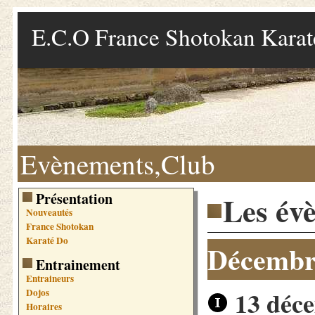
E.C.O France Shotokan Kara
Evènements,Club
Présentation
Les év
Nouveautés
France Shotokan
Karaté Do
Décembr
Entrainement
Entraineurs
13 déce
Dojos
Horaires