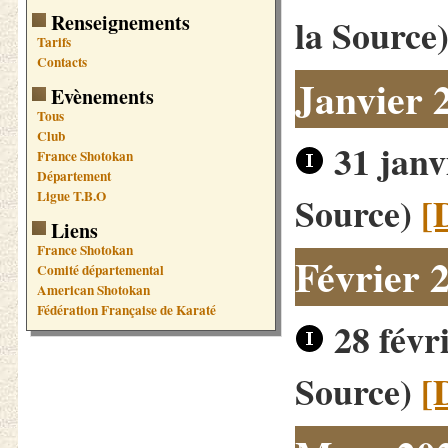
Renseignements
la Source
Tarifs
Contacts
Janvier 
Evènements
Tous
Club
31 janv
France Shotokan
Département
Ligue T.B.O
Source)
[
Liens
France Shotokan
Février 
Comité départemental
American Shotokan
Fédération Française de Karaté
28 févr
Source)
[